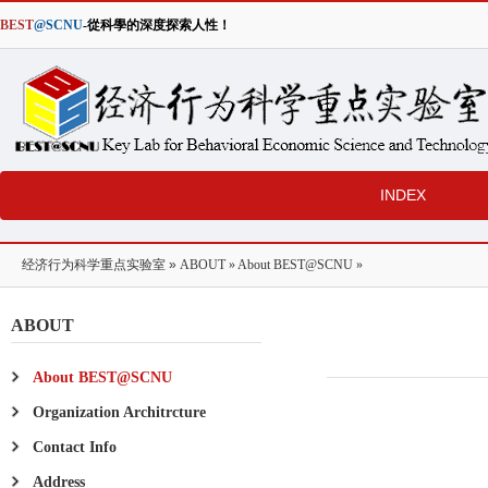
BEST
@SCNU
-從科學的深度探索人性！
INDEX
经济行为科学重点实验室
»
ABOUT
»
About BEST@SCNU
»
ABOUT
About BEST@SCNU
Organization Architrcture
Contact Info
Address