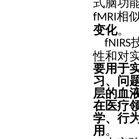
式脑功
相
fMRI
变化
。
fNIRS
性和对
要用于
习、问
层的血
在医疗
学、
行
用
。