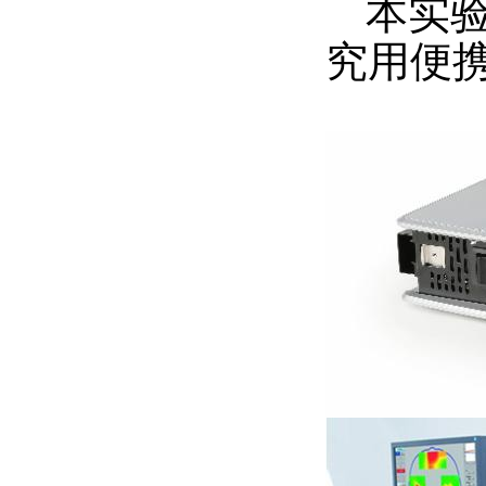
本
实
究用便