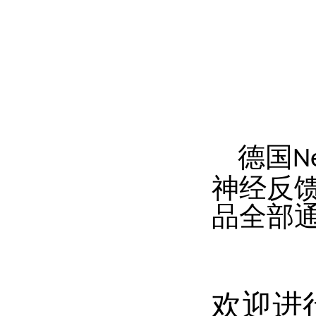
德国
N
神经反
品全部
欢迎进