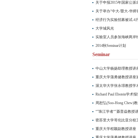
关于申报2015年国家公
关于举办“中大-暨大-华
经济行为实验招募被试-4月
大学城风光
实验室人员参加海峡两岸
2014秋Seminar计划
Seminar
中山大学杨扬助理教授讲
重庆大学蒲勇健教授讲座
渥太华大学张永璟教授学
Richard Paul Ebstein学术
周恕弘(Soo-Hong Chew
“”珠江学者“”聂普焱教授
密苏里大学哥伦比亚分校
重庆大学程颖副教授讲座
重庆大学蒲勇健教授讲座