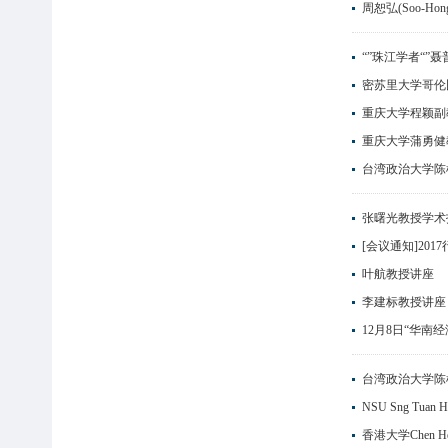
周恕弘(Soo-Ho
“”珠江学者“”
密苏里大学哥伦
重庆大学程颖副
重庆大学蒲勇健
台湾政治大学陈
张曙光教授学术
[会议通知]20
叶航教授讲座
李建标教授讲座
12月8日“华南
台湾政治大学陈
NSU Sng Tu
香港大学Chen 